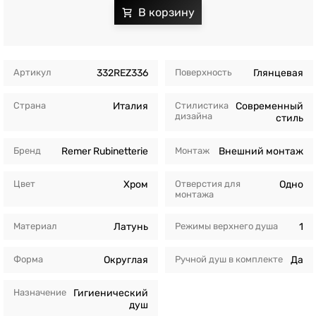
Артикул
332REZ336
Поверхность
Глянцевая
Страна
Италия
Стилистика
Современный
дизайна
стиль
Бренд
Remer Rubinetterie
Монтаж
Внешний монтаж
Цвет
Хром
Отверстия для
Одно
монтажа
Материал
Латунь
Режимы верхнего душа
1
Форма
Округлая
Ручной душ в комплекте
Да
Назначение
Гигиенический
душ