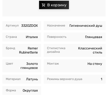
Артикул
332OZDOX
Назначение
Гигиенический душ
Страна
Италия
Поверхность
Глянцевая
Бренд
Remer
Стилистика
Классический
дизайна
Rubinetterie
стиль
Цвет
Золото
Монтаж
На стену
глянцевое
Материал
Латунь
Режимы верхнего душа
1
Форма
Округлая