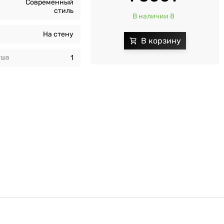
Современный
стиль
В наличии 8
На стену
уша
1