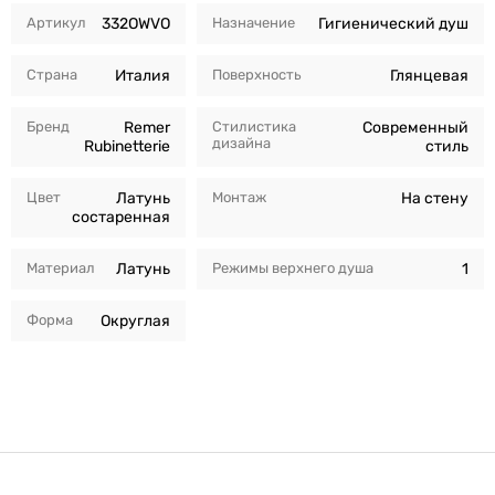
Артикул
332OWVO
Назначение
Гигиенический душ
Страна
Италия
Поверхность
Глянцевая
Бренд
Remer
Стилистика
Современный
дизайна
Rubinetterie
стиль
Цвет
Латунь
Монтаж
На стену
состаренная
Материал
Латунь
Режимы верхнего душа
1
Форма
Округлая