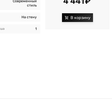
4 441
Современный
стиль
На стену
уша
1