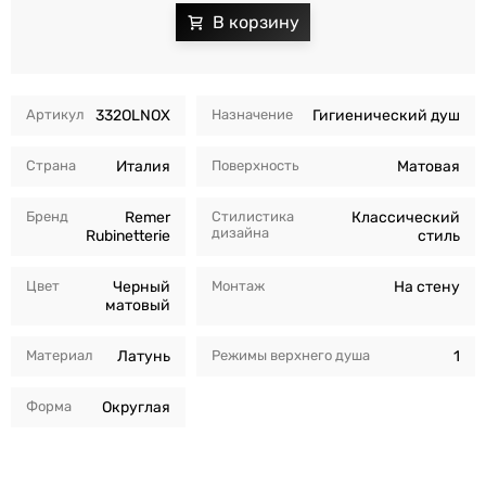
Артикул
332OLNOX
Назначение
Гигиенический душ
Страна
Италия
Поверхность
Матовая
Бренд
Remer
Стилистика
Классический
дизайна
Rubinetterie
стиль
Цвет
Черный
Монтаж
На стену
матовый
Материал
Латунь
Режимы верхнего душа
1
Форма
Округлая