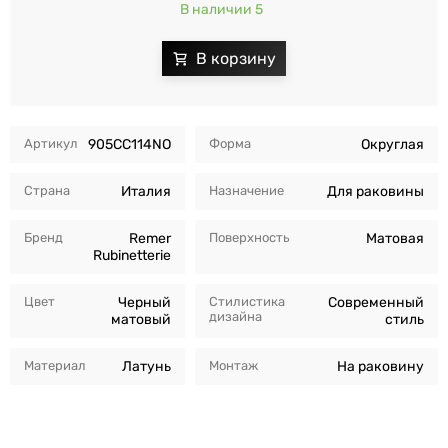
В наличии 5
Артикул
905CC114NO
Форма
Округлая
Страна
Италия
Назначение
Для раковины
Бренд
Remer
Поверхность
Матовая
Rubinetterie
Цвет
Черный
Стилистика
Современный
дизайна
матовый
стиль
Материал
Латунь
Монтаж
На раковину