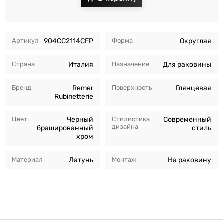
Артикул
904CC2114CFP
Форма
Округлая
Страна
Италия
Назначение
Для раковины
Бренд
Remer
Поверхность
Глянцевая
Rubinetterie
Цвет
Черный
Стилистика
Современный
дизайна
брашированный
стиль
хром
Материал
Латунь
Монтаж
На раковину