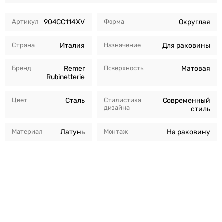
Артикул
904CC114XV
Форма
Округлая
Страна
Италия
Назначение
Для раковины
Бренд
Remer
Поверхность
Матовая
Rubinetterie
Цвет
Сталь
Стилистика
Современный
дизайна
стиль
Материал
Латунь
Монтаж
На раковину