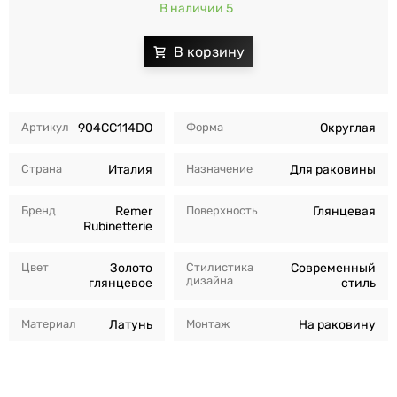
В наличии 5
Артикул
904CC114DO
Форма
Округлая
Страна
Италия
Назначение
Для раковины
Бренд
Remer
Поверхность
Глянцевая
Rubinetterie
Цвет
Золото
Стилистика
Современный
дизайна
глянцевое
стиль
Материал
Латунь
Монтаж
На раковину