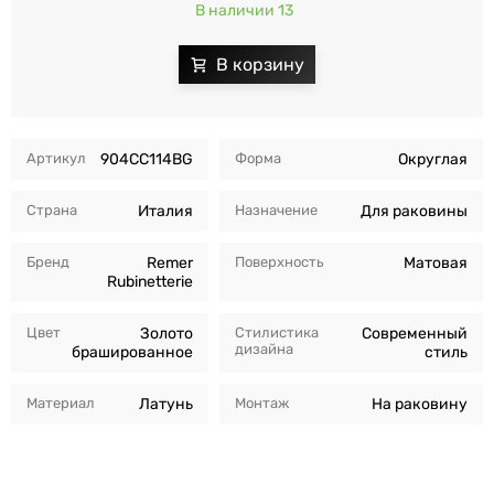
В наличии 13
Артикул
904CC114BG
Форма
Округлая
Страна
Италия
Назначение
Для раковины
Бренд
Remer
Поверхность
Матовая
Rubinetterie
Цвет
Золото
Стилистика
Современный
дизайна
брашированное
стиль
Материал
Латунь
Монтаж
На раковину