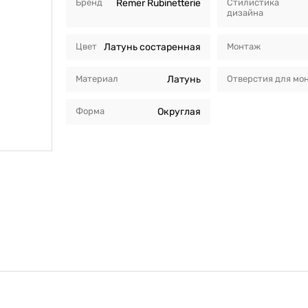
Бренд
Remer Rubinetterie
Стилистика
дизайна
Цвет
Латунь состаренная
Монтаж
Материал
Латунь
Отверстия для мо
Форма
Округлая